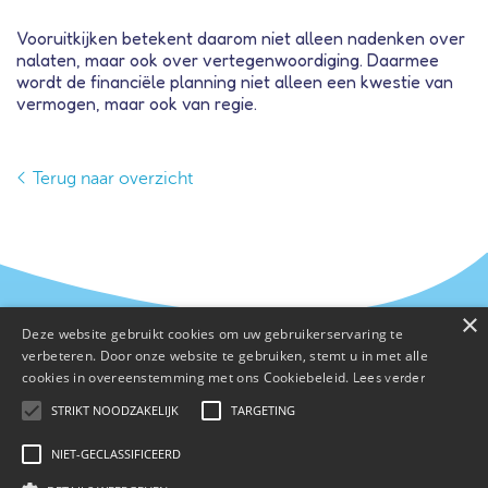
Vooruitkijken betekent daarom niet alleen nadenken over
nalaten, maar ook over vertegenwoordiging. Daarmee
wordt de financiële planning niet alleen een kwestie van
vermogen, maar ook van regie.
Terug naar overzicht
×
Deze website gebruikt cookies om uw gebruikerservaring te
verbeteren. Door onze website te gebruiken, stemt u in met alle
cookies in overeenstemming met ons Cookiebeleid.
Lees verder
STRIKT NOODZAKELIJK
TARGETING
NIET-GECLASSIFICEERD