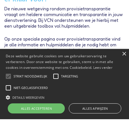
De nieuwe wetgeving rondom provisietransparantie
vraagt om heldere communicatie en transparantie in jouw
dienstverlening. Bij VCN ondersteunen we je hierbij met
een uitgebreide toolbox vol hulpmiddelen.
Op onze speciale pagina over provisietransparantie vind
je alle informatie en hulpmiddelen die je nodig hebt om
goed voorbereid te zijn. Van praktische tools en
×
infographics tot een uitgebreide checklist en voorbeeld
Deze website gebruikt cookies om uw gebruikerservaring te
adviesgesprekken – alles wat je nodig hebt om jouw
verbeteren. Door onze website te gebruiken, stemt u in met alle
klanten transparant en effectief te informeren.
cookies in overeenstemming met ons Cookiebeleid.
Lees verder
STRIKT NOODZAKELIJK
TARGETING
Provisietransparantie tools
NIET-GECLASSIFICEERD
DETAILS WEERGEVEN
ALLES ACCEPTEREN
ALLES AFWIJZEN