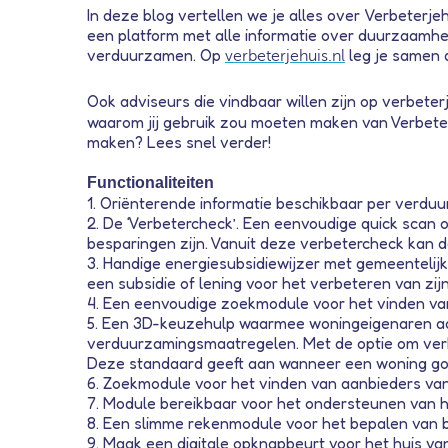
In deze blog vertellen we je alles over Verbeterj
een platform met alle informatie over duurzaamhei
verduurzamen. Op
leg je samen d
verbeterjehuis.nl
Ook adviseurs die vindbaar willen zijn op verbeterj
waarom jij gebruik zou moeten maken van Verbeterje
maken? Lees snel verder!
Functionaliteiten
1. Oriënterende informatie beschikbaar per verdu
2. De ‘Verbetercheck’. Een eenvoudige quick scan 
besparingen zijn. Vanuit deze verbetercheck kan 
3. Handige energiesubsidiewijzer met gemeentelijke
een subsidie of lening voor het verbeteren van zijn
4. Een eenvoudige zoekmodule voor het vinden van 
5. Een 3D-keuzehulp waarmee woningeigenaren aan
verduurzamingsmaatregelen. Met de optie om verbe
Deze standaard geeft aan wanneer een woning goe
6. Zoekmodule voor het vinden van aanbieders va
7. Module bereikbaar voor het ondersteunen van h
8. Een slimme rekenmodule voor het bepalen van 
9. Maak een digitale opknapbeurt voor het huis van