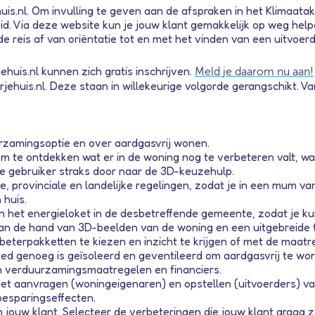
ehuis.nl. Om invulling te geven aan de afspraken in het Klimaa
d. Via deze website kun je jouw klant gemakkelijk op weg help
e reis af van oriëntatie tot en met het vinden van een uitvoerd
ehuis.nl kunnen zich gratis inschrijven.
Meld je daarom nu aan!
huis.nl. Deze staan in willekeurige volgorde gerangschikt. Van 
urzamingsoptie en over aardgasvrij wonen.
om te ontdekken wat er in de woning nog te verbeteren valt, wa
de gebruiker straks door naar de 3D-keuzehulp.
, provinciale en landelijke regelingen, zodat je in een mum va
 huis.
het energieloket in de desbetreffende gemeente, zodat je kunt
 de hand van 3D-beelden van de woning en een uitgebreide to
terpakketten te kiezen en inzicht te krijgen of met de maatr
d genoeg is geïsoleerd en geventileerd om aardgasvrij te wor
n verduurzamingsmaatregelen en financiers.
et aanvragen (woningeigenaren) en opstellen (uitvoerders) van
besparingseffecten.
 jouw klant. Selecteer de verbeteringen die jouw klant graag z