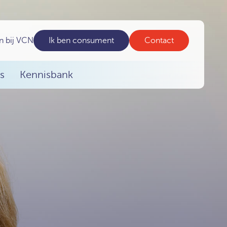
n bij VCN
Ik ben consument
Contact
s
Kennisbank