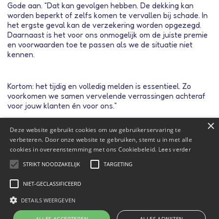
Gode aan. “Dat kan gevolgen hebben. De dekking kan
worden beperkt of zelfs komen te vervallen bij schade. In
het ergste geval kan de verzekering worden opgezegd.
Daarnaast is het voor ons onmogelijk om de juiste premie
en voorwaarden toe te passen als we de situatie niet
kennen.
Kortom: het tijdig en volledig melden is essentieel. Zo
voorkomen we samen vervelende verrassingen achteraf
voor jouw klanten én voor ons.”
×
Deze website gebruikt cookies om uw gebruikerservaring te
Terug naar overzicht
verbeteren. Door onze website te gebruiken, stemt u in met alle
cookies in overeenstemming met ons Cookiebeleid.
Lees verder
STRIKT NOODZAKELIJK
TARGETING
NIET-GECLASSIFICEERD
DETAILS WEERGEVEN
ALLES ACCEPTEREN
ALLES AFWIJZEN