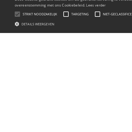
overeenstemming met ons Cookiebeleid.
Lees verder
STRIKT NOODZAKELIJK
TARGETING
NIET-GECLASSIFIC
DETAILS WEERGEVEN