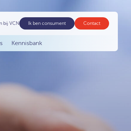
n bij VCN
Ik ben consument
Contact
s
Kennisbank