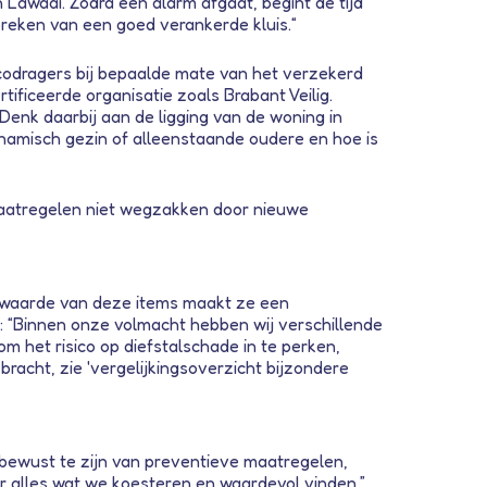
 Lawaai. Zodra een alarm afgaat, begint de tijd
breken van een goed verankerde kluis.“
icodragers bij bepaalde mate van het verzekerd
ificeerde organisatie zoals Brabant Veilig.
Denk daarbij aan de ligging van de woning in
ynamisch gezin of alleenstaande oudere en hoe is
emaatregelen niet wegzakken door nieuwe
e waarde van deze items maakt ze een
n: “Binnen onze volmacht hebben wij verschillende
m het risico op diefstalschade in te perken,
bracht, zie 'vergelijkingsoverzicht bijzondere
 bewust te zijn van preventieve maatregelen,
r alles wat we koesteren en waardevol vinden.”