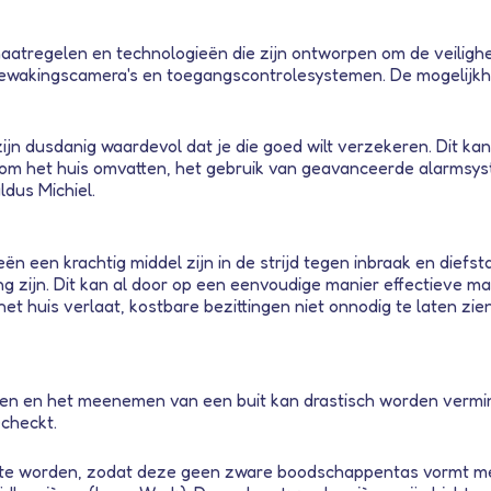
atregelen en technologieën die zijn ontworpen om de veilighe
ewakingscamera's en toegangscontrolesystemen. De mogelijkh
 zijn dusdanig waardevol dat je die goed wilt verzekeren. Dit ka
ndom het huis omvatten, het gebruik van geavanceerde alarms
ldus Michiel.
een krachtig middel zijn in de strijd tegen inbraak en diefstal
 zijn. Dit kan al door op een eenvoudige manier effectieve ma
huis verlaat, kostbare bezittingen niet onnodig te laten zien
aken en het meenemen van een buit kan drastisch worden verm
checkt.
d te worden, zodat deze geen zware boodschappentas vormt met