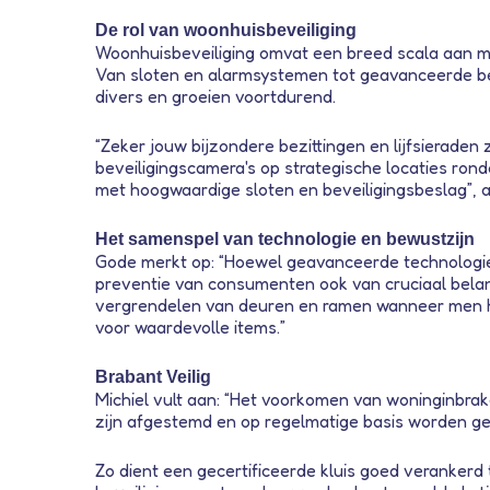
De rol van woonhuisbeveiliging
Woonhuisbeveiliging omvat een breed scala aan ma
Van sloten en alarmsystemen tot geavanceerde b
divers en groeien voortdurend.
“Zeker jouw bijzondere bezittingen en lijfsieraden
beveiligingscamera's op strategische locaties ro
met hoogwaardige sloten en beveiligingsbeslag”, a
Het samenspel van technologie en bewustzijn
Gode merkt op: “Hoewel geavanceerde technologieën 
preventie van consumenten ook van cruciaal belang
vergrendelen van deuren en ramen wanneer men het 
voor waardevolle items.”
Brabant Veilig
Michiel vult aan: “Het voorkomen van woninginbr
zijn afgestemd en op regelmatige basis worden ge
Zo dient een gecertificeerde kluis goed veranker