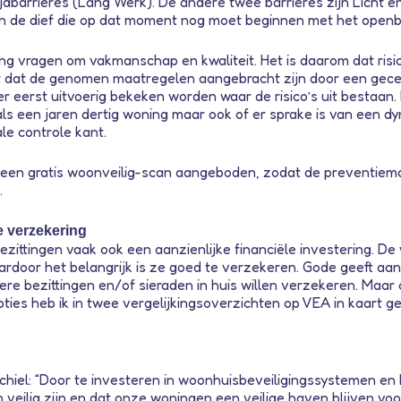
dbarrières (Lang Werk). De andere twee barrières zijn Licht en
 in de dief die op dat moment nog moet beginnen met het open
ing vragen om vakmanschap en kwaliteit. Het is daarom dat ris
kt dat de genomen maatregelen aangebracht zijn door een gecert
 eerst uitvoerig bekeken worden waar de risico’s uit bestaan. 
ls een jaren dertig woning maar ook of er sprake is van een d
le controle kant.
 jaar een gratis woonveilig-scan aangeboden, zodat de preventi
.
e verzekering
zittingen vaak ook een aanzienlijke financiële investering. D
aardoor het belangrijk is ze goed te verzekeren. Gode geeft aa
e bezittingen en/of sieraden in huis willen verzekeren. Maar o
ties heb ik in twee vergelijkingsoverzichten op VEA in kaart ge
chiel: “Door te investeren in woonhuisbeveiligingssystemen en
eilig zijn en dat onze woningen een veilige haven blijven voo