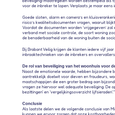
beveiliging-maatregelen worden bestempeld als tij
voor de inbreker te lopen. Verplaats je maar eens
Goede sloten, alarm en camera’s en kluisveranker
risico’s kwaliteitsdocumenten vragen, waaruit blij
Voordat de documenten worden ‘vrijgegeven’ zal er
verband met sociale controle, de soort woning zoa
de benaderbaarheid van de woning buiten de socia
Bij Brabant Veilig krijgen de klanten iedere vijf
inbraaktechnieken van de inbrekers en overvallers
De rol van beveiliging van het woonhuis voor d
Naast de emotionele waarde, hebben bijzondere be
aantrekkelijk doelwit voor dieven en fraudeurs, w
maatschappijen die een groter bedrag aan bijzonder
vragen ze hiervoor wel adequate beveiliging. De op
bezittingen' en 'vergelijkingsoverzicht lijfsieraden'."
Conclusie
Als laatste delen we de volgende conclusie van Mi
kunnen we ervoor zorgen dat onze kostbaarheden v