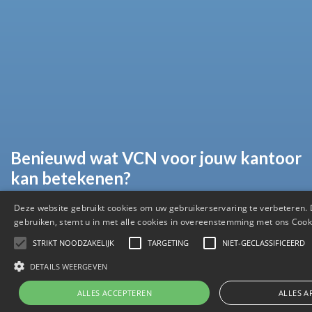
Benieuwd wat VCN voor jouw kantoor
kan betekenen?
We maken graag kennis om te kijken
Deze website gebruikt cookies om uw gebruikerservaring te verbeteren. 
wat de mogelijkheden zijn.
gebruiken, stemt u in met alle cookies in overeenstemming met ons Cook
STRIKT NOODZAKELIJK
TARGETING
NIET-GECLASSIFICEERD
DETAILS WEERGEVEN
Contact opnemen
ALLES ACCEPTEREN
ALLES A