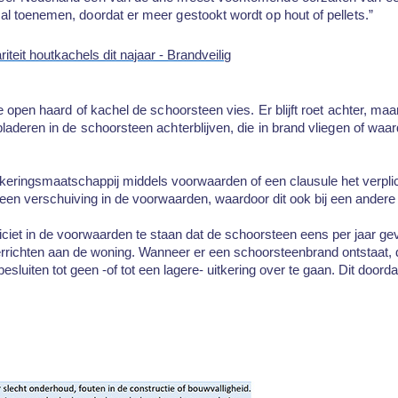
l toenemen, doordat er meer gestookt wordt op hout of pellets.”
eit houtkachels dit najaar - Brandveilig
e open haard of kachel de schoorsteen vies. Er blijft roet achter, ma
laderen in de schoorsteen achterblijven, die in brand vliegen of waa
erzekeringsmaatschappij middels voorwaarden of een clausule het verpli
n verschuiving in de voorwaarden, waardoor dit ook bij een andere 
expliciet in de voorwaarden te staan dat de schoorsteen eens per jaar 
errichten aan de woning. Wanneer er een schoorsteenbrand ontstaat, 
sluiten tot geen -of tot een lagere- uitkering over te gaan. Dit doorda