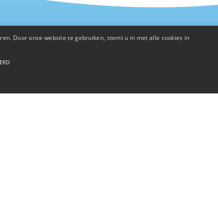
en. Door onze website te gebruiken, stemt u in met alle cookies in
EERD