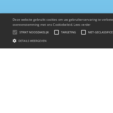
Deze website gebruikt cookies om uw gebruikerservaring te verbeter
overeenstemming met ons Cookiebeleid.
Lees verder
STRIKT NOODZAKELIJK
TARGETING
NIET-GECLASSIFIC
DETAILS WEERGEVEN