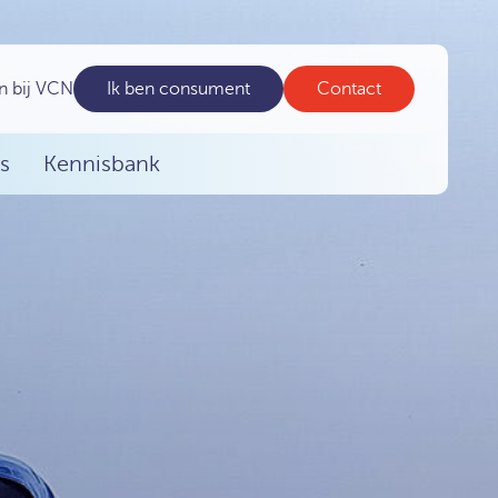
n bij VCN
Ik ben consument
Contact
s
Kennisbank