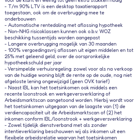
voor de klant en weinig tot geen extra stukken nodig
- T/m 90% LTV is een desktop taxatierapport
toegestaan, ook om de overbrugging mee te
onderbouwen
- Automatische rentedaling met aflossing hypotheek
- Non-NHG risicoklassen kunnen ook o.b.v. WOZ
beschikking tussentijds worden aangepast
- Langere overbrugging mogelijk van 30 maanden
- 100% vergoedingsvrij aflossen uit eigen middelen en tot
25% met geleend geld; over de oorspronkelijke
hypotheekschuld per jaar
- Versimpelde verhuisregeling: zowel voor als na verkoop
van de huidige woning blijft de rente op de oude, nog niet
afgeloste lening ongewijzigd (geen OVK tarief)
- Naast IBL kan het toetsinkomen ook middels een
recente loonstrook en werkgeversverklaring of
Arbeidsmarktscan aangetoond worden. Hierbij wordt voor
het toetsinkomen uitgegaan van de laagste van (1) de
verdiencapaciteit uit de Arbeidsmarktscan of (2) het
inkomen conform IBL/loonstrook + werkgeversverklaring
- Zowel tijdelijk dienstverband met als zonder
intentieverklaring beschouwen wij als inkomen uit een
flexibele arbeidsrelatie waarvan het toetsinkomen