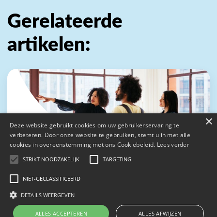
Gerelateerde
artikelen:
×
Deze website gebruikt cookies om uw gebruikerservaring te
verbeteren. Door onze website te gebruiken, stemt u in met alle
cookies in overeenstemming met ons Cookiebeleid.
Lees verder
STRIKT NOODZAKELIJK
TARGETING
Delen
NIET-GECLASSIFICEERD
Alles over het aanvraagproces bij Neo
Hypotheken
DETAILS WEERGEVEN
ALLES ACCEPTEREN
ALLES AFWIJZEN
12 June 2023