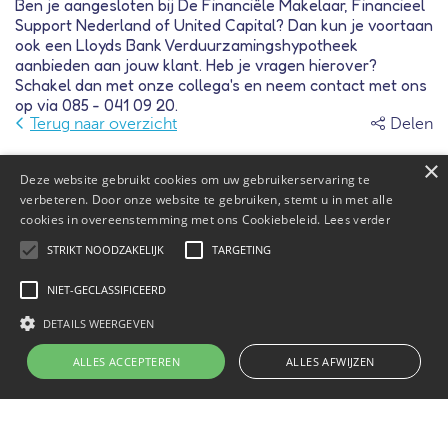
Ben je aangesloten bij De Financiële Makelaar, Financieel
Support Nederland of United Capital? Dan kun je voortaan
ook een Lloyds Bank Verduurzamingshypotheek
aanbieden aan jouw klant. Heb je vragen hierover?
Schakel dan met onze collega's en neem contact met ons
op via 085 - 041 09 20.
Terug naar overzicht
Delen
×
Deze website gebruikt cookies om uw gebruikerservaring te
verbeteren. Door onze website te gebruiken, stemt u in met alle
cookies in overeenstemming met ons Cookiebeleid.
Lees verder
STRIKT NOODZAKELIJK
TARGETING
NIET-GECLASSIFICEERD
Gerelateerde artikelen
DETAILS WEERGEVEN
ALLES ACCEPTEREN
ALLES AFWIJZEN