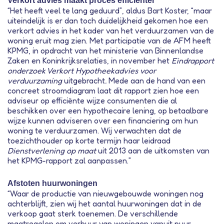
Verkort advies maakt proces efficiënter
“Het heeft veel te lang geduurd”, aldus Bart Koster, “maar
uiteindelijk is er dan toch duidelijkheid gekomen hoe een
verkort advies in het kader van het verduurzamen van de
woning eruit mag zien. Met participatie van de AFM heeft
KPMG, in opdracht van het ministerie van Binnenlandse
Zaken en Koninkrijksrelaties, in november het
Eindrapport
onderzoek Verkort Hypotheekadvies voor
verduurzaming
uitgebracht
.
Mede aan de hand van een
concreet stroomdiagram laat dit rapport zien hoe een
adviseur op efficiënte wijze consumenten die al
beschikken over een hypothecaire lening, op betaalbare
wijze kunnen adviseren over een financiering om hun
woning te verduurzamen. Wij verwachten dat de
toezichthouder op korte termijn haar leidraad
Dienstverlening op maat
uit 2013 aan de uitkomsten van
het KPMG-rapport zal aanpassen.”
Afstoten huurwoningen
“Waar de productie van nieuwgebouwde woningen nog
achterblijft, zien wij het aantal huurwoningen dat in de
verkoop gaat sterk toenemen. De verschillende
maatregelen om verhuur van woningen vanuit puur