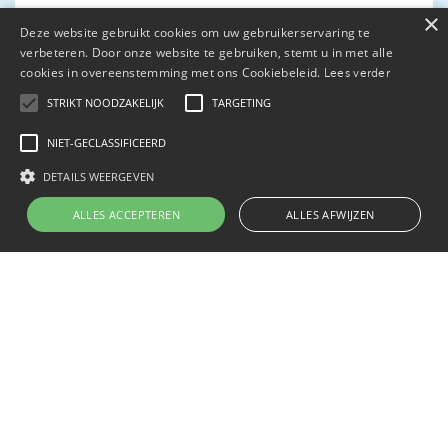
×
Verzekeringen
Delen
Deze website gebruikt cookies om uw gebruikerservaring te
verbeteren. Door onze website te gebruiken, stemt u in met alle
Natuurcalamiteiten in Zuid-Europa:
cookies in overeenstemming met ons Cookiebeleid.
Lees verder
dit is wat je als adviseur moet weten
STRIKT NOODZAKELIJK
TARGETING
NIET-GECLASSIFICEERD
30 July 2026
DETAILS WEERGEVEN
Bekijk artikel
ALLES ACCEPTEREN
ALLES AFWIJZEN
Hypotheken
Kredieten
Delen