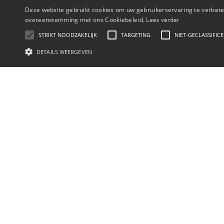
Deze website gebruikt cookies om uw gebruikerservaring te verbeter
overeenstemming met ons Cookiebeleid.
Lees verder
STRIKT NOODZAKELIJK
TARGETING
NIET-GECLASSIFIC
DETAILS WEERGEVEN
Uitgebreid overzicht prijzen
We gaan graag met jou
We gaan graag met jou in gesprek over hoe wij o
op met jouw relatiemanager. Voor vragen kun je 
Mijn vraag mailen