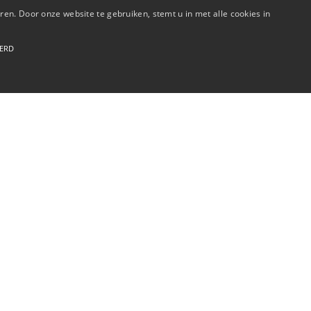
en. Door onze website te gebruiken, stemt u in met alle cookies in
EERD
 in gesprek
nze dienstverlening kunnen verbeteren of nog meer kunnen toe
contact opnemen met onze commerciële afdeling via commercie