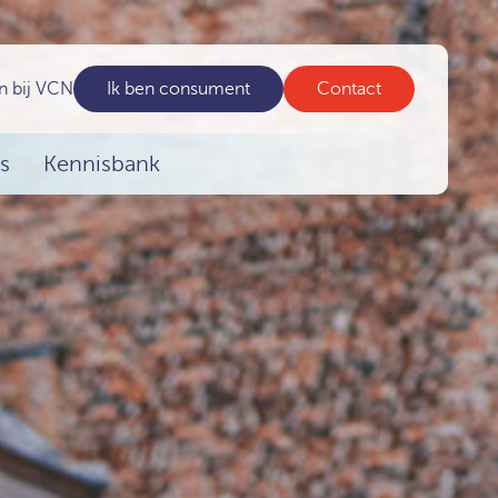
n bij VCN
Ik ben consument
Contact
s
Kennisbank