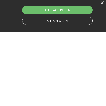
×
ALLES ACCEPTEREN
ALLES AFWIJZEN
spitsen op jouw behoefte. Neem hiervoor contact
el@vcn.nl of 040-2907581.