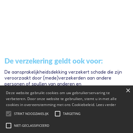
De verzekering geldt ook voor:
De aansprakelijkheidsdekking verzekert schade die zijn
veroorzaakt door (mede)verzekerden aan andere
personen of spullen van anderen en
×
huisdieren. Daarnaast ben je verzekerd voor schade aan
Deze website gebruikt cookies om uw gebruikerservaring te
een eigen woning Nederland, een tweede woning in
verbeteren. Door onze website te gebruiken, stemt u in met alle
Nederland die wordt verhuurd, een tweede woning in
cookies in overeenstemming met ons Cookiebeleid.
Lees verder
Europa/vakantiewoning, een gehuurde woning in
Nederland tot maximaal € 175.000,- en een
STRIKT NOODZAKELIJK
TARGETING
gehuurde vakantiewoning en/of bijbehorende inboedel.
NIET-GECLASSIFICEERD
Deze complete verzekering verzekert jouw klant voor