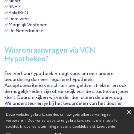
✅Nestr
✅RNHB
✅SolidBriQ
✅Domivest
✅Mogelijk Vastgoed
✅De Nederlandse
Waarom aanvragen via VCN
Hypotheken?
Een verhuurhypotheek vraagt vaak om een andere
beoordeling dan een reguliere hypotheek.
Acceptatiecriteria verschillen per geldverstrekker en ook
de mogelijkheden zijn afhankelijk van de situatie van jouw
klant. Daarom kijken wij verder dan alleen de aanvraag.
We ondersteunen je bij het beoordelen van het dossier,
denken mee over passende geldverstrekkers en
×
Deze website gebruikt cookies om uw gebruikerservaring te
begeleiden het proces van aanvraag tot financiering. Zo
verbeteren. Door onze website te gebruiken, stemt u in met alle
kun jij je richten op het advies aan jouw klant.
cookies in overeenstemming met ons Cookiebeleid.
Lees verder