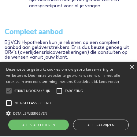
aanspreekpunt voor al je vragen.
Compleet aanbod
Bij VCN Hypotheken kun je rekenen op een compleet
aanbod aan geldverstrekkers. Er is dus keuze genoeg uit
ORV's (overlijdensrisicoverzekeringen) die aansluiten op
de wensen vanuit jouw klant.
×
AEGON
Deze website gebruikt cookies om uw gebruikerservaring te
Allianz
verbeteren. Door onze website te gebruiken, stemt u in met alle
BNP Paribas Cardif
a.s.r.
cookies in overeenstemming met ons Cookiebeleid.
Lees verder
Callas
Centraal Beheer Achmea
STRIKT NOODZAKELIJK
TARGETING
Credit Life
Dazure
NIET-GECLASSIFICEERD
DELA
Hera Life
DETAILS WEERGEVEN
Nationale-Nederlanden
Scildon
TAF
ALLES ACCEPTEREN
ALLES AFWIJZEN