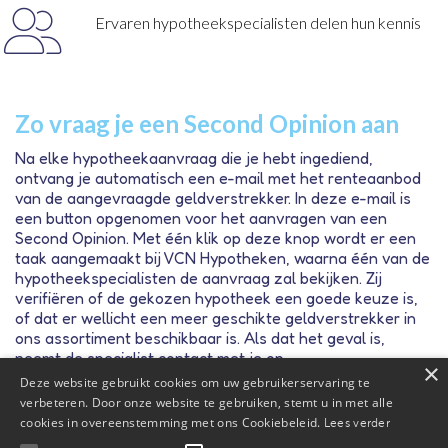
Ervaren hypotheekspecialisten delen hun kennis
Zo vraag je een Second Opinion aan
Na elke hypotheekaanvraag die je hebt ingediend,
ontvang je automatisch een e-mail met het renteaanbod
van de aangevraagde geldverstrekker. In deze e-mail is
een button opgenomen voor het aanvragen van een
Second Opinion. Met één klik op deze knop wordt er een
taak aangemaakt bij VCN Hypotheken, waarna één van de
hypotheekspecialisten de aanvraag zal bekijken. Zij
verifiëren of de gekozen hypotheek een goede keuze is,
of dat er wellicht een meer geschikte geldverstrekker in
ons assortiment beschikbaar is. Als dat het geval is,
neemt de specialist contact met je op.
×
Deze website gebruikt cookies om uw gebruikerservaring te
verbeteren. Door onze website te gebruiken, stemt u in met alle
Jij blijft als adviseur verantwoordelijk
cookies in overeenstemming met ons Cookiebeleid.
Lees verder